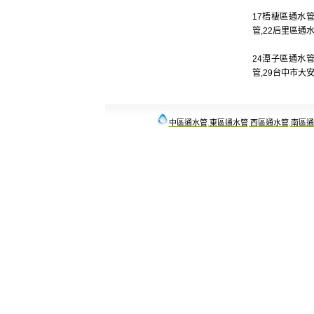
17
梧棲區通水
管
,22
后里區通
24
潭子區通水
管
,29
台中市大
中區通水管
,
東區通水管
,
西區通水管
,
南區通