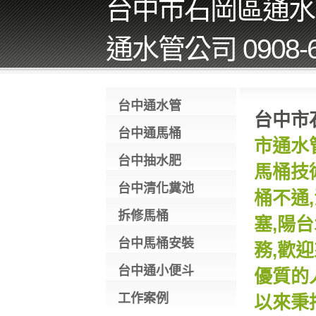
台中市石岡區通水管
通水管公司 0908-
台中通水管
台中市
台中通馬桶
市通水
台中抽水肥
馬桶技
台中清化糞池
桶不通
拆修馬桶
塞,陽
台中馬桶安裝
務,歡
台中通小便斗
優質的人
工作案例
以來秉