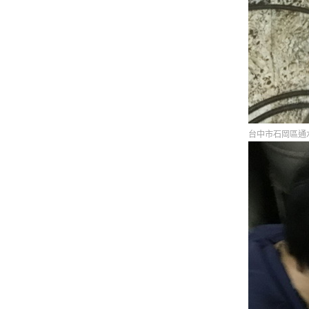
台中市石岡區通